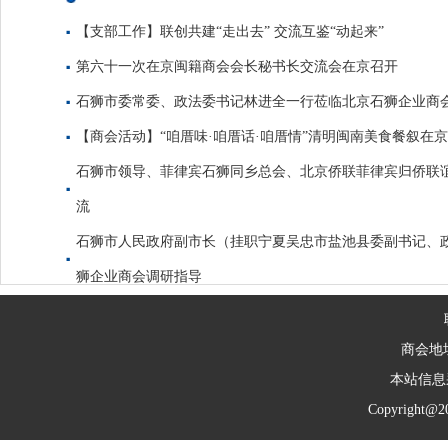
【支部工作】联创共建“走出去” 交流互鉴“动起来”
第六十一次在京闽籍商会会长秘书长交流会在京召开
石狮市委常委、政法委书记林进全一行莅临北京石狮企业商
【商会活动】“咱厝味·咱厝话·咱厝情”清明闽南美食餐叙在
石狮市领导、菲律宾石狮同乡总会、北京侨联菲律宾归侨联
流
石狮市人民政府副市长（挂职宁夏吴忠市盐池县委副书记、
狮企业商会调研指导
商会地
本站信息
Copyright