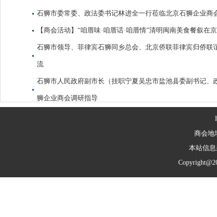
石狮市委常委、政法委书记林进全一行莅临北京石狮企业商
【商会活动】“咱厝味·咱厝话·咱厝情”清明闽南美食餐叙在
石狮市领导、菲律宾石狮同乡总会、北京侨联菲律宾归侨联
流
石狮市人民政府副市长（挂职宁夏吴忠市盐池县委副书记、
狮企业商会调研指导
商会地
本站信息
Copyright